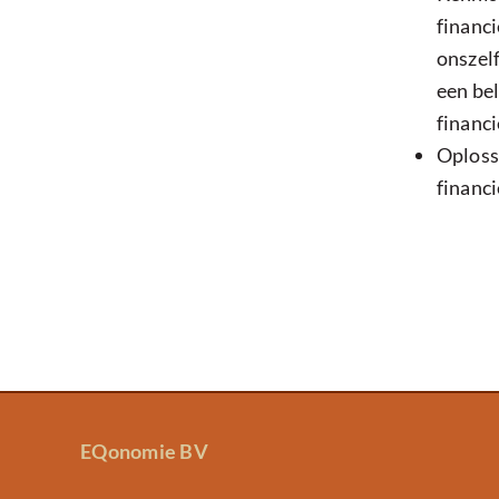
financ
onszelf
een bel
financ
Oploss
financi
EQonomie BV