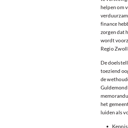
helpen om ve
verduurzamen
finance heb
zorgen dat 
wordt voorz
Regio Zwolle
De doelstell
toeziend oo
de wethoud
Guldemond b
memorandum
het gemeent
luiden als v
Kennis