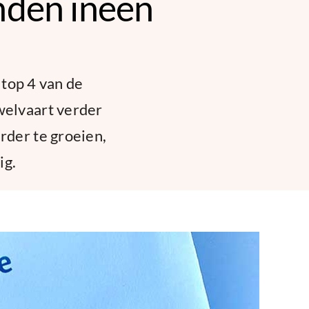
anden ineen
 top 4 van de
welvaart verder
rder te groeien,
ig.