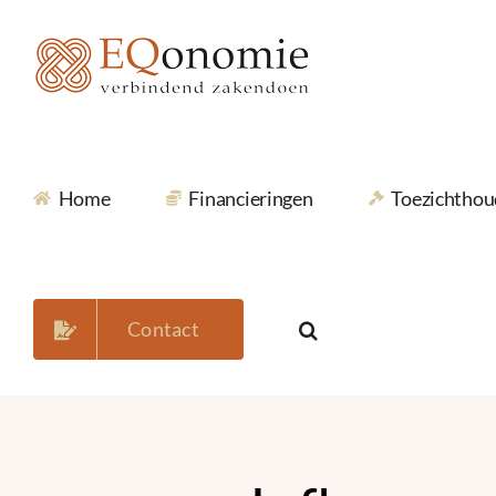
Ga
naar
inhoud
Home
Financieringen
Toezichthou
Contact