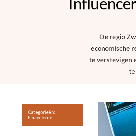
Influencer
De regio Zwo
economische re
te verstevigen 
te
Categorieën:
Financieren