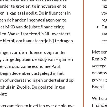
rder te groeien, te innoveren en te
in
 is kapitaal nodig. De influencers in
vo
ben de handen ineengeslagen om te
re
het MKB van de juiste financiering
Fu
ien. Vanzelfsprekend is NLInvesteert
aa
 hierbij om haar steentje bij te dragen.
ec
Met een
ingen van de influencers zijn onder
Regio Z
g van gedeputeerde Eddy van Hijum en
vertege
er van duurzame economie Paul
de ontw
egin december vastgelegd in het
gevraag
 of understanding en ondertekend op
Board.
ehuis in Zwolle. De doelstellingen
olgt:
Wilt u 
financi
 verzamelen en inzetten over de nieuwe