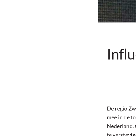
Infl
De regio Zwo
mee in de t
Nederland. 
te verstevig