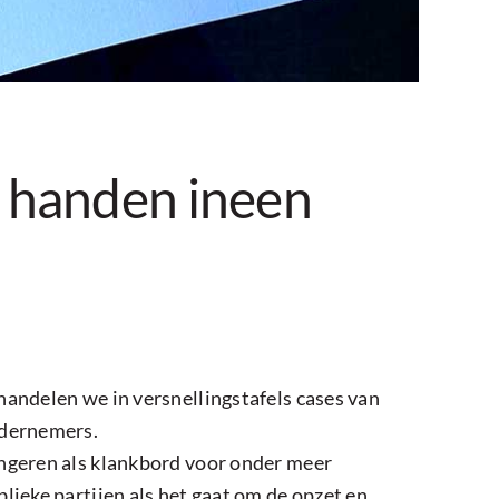
n handen ineen
handelen we in versnellingstafels cases van
dernemers.
ngeren als klankbord voor onder meer
blieke partijen als het gaat om de opzet en