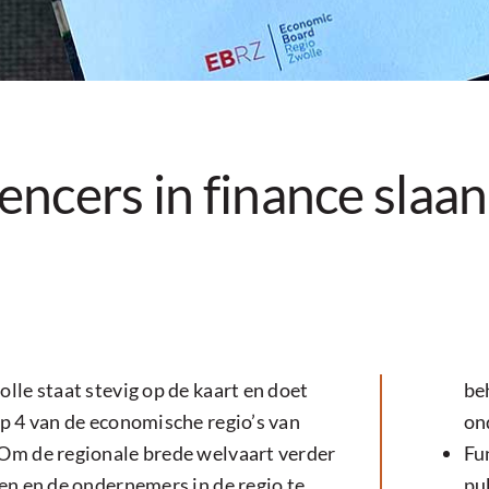
uencers in finance slaa
lle staat stevig op de kaart en doet
be
op 4 van de economische regio’s van
on
Om de regionale brede welvaart verder
Fu
en en de ondernemers in de regio te
pu